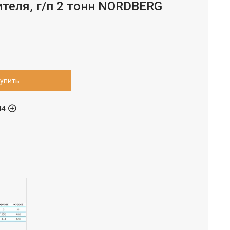
теля, г/п 2 тонн NORDBERG
упить
44