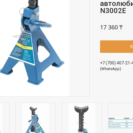
автолюби
N3002E
17 360 ₸
К
+7 (700) 407-21-
(WhatsApp)