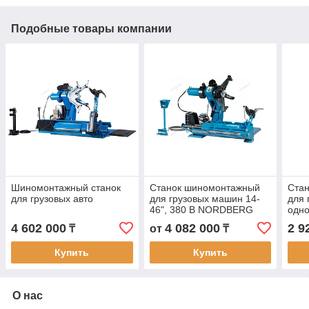
Подобные товары компании
Шиномонтажный станок
Станок шиномонтажный
Ста
для грузовых авто
для грузовых машин 14-
для 
46", 380 В NORDBERG
одно
46TRKE46
сер
4 602 000
4 082 000
2 9
₸
от
₸
Купить
Купить
О нас