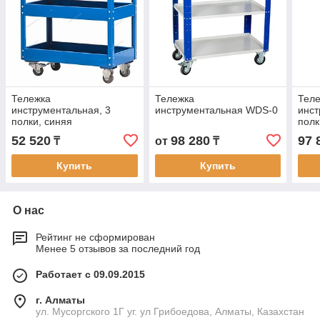
Тележка
Тележка
Тел
инструментальная, 3
инструментальная WDS-0
инст
полки, синяя
полк
NOR
52 520
98 280
97 
₸
от
₸
Купить
Купить
О нас
Рейтинг не сформирован
Менее 5 отзывов за последний год
Работает с 09.09.2015
г. Алматы
ул. Мусоргского 1Г уг. ул Грибоедова, Алматы, Казахстан