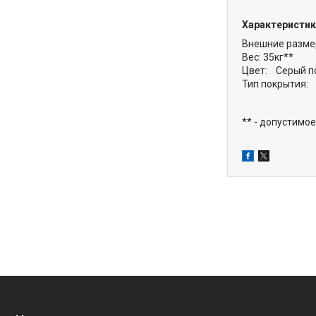
Характеристик
Внешние разме
Вес: 35кг**
Цвет: Cерый по
Тип покрытия:
** - допустимое