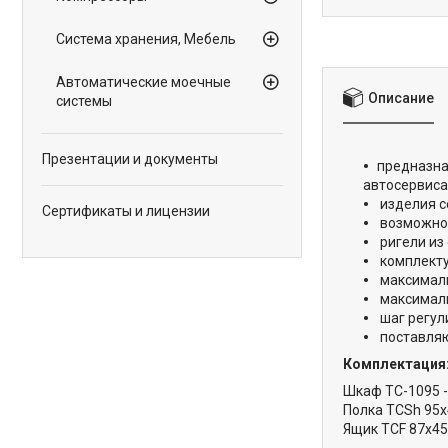
Система хранения, Мебель
Автоматические моечные
Описание
системы
Презентации и документы
предназна
автосервиса
изделия с
Сертификаты и лицензии
возможнос
ригели из
комплекту
максималь
максимальн
шаг регул
поставляю
Комплектация
Шкаф TC-1095 -
Полка TCSh 95х
Ящик TCF 87x45