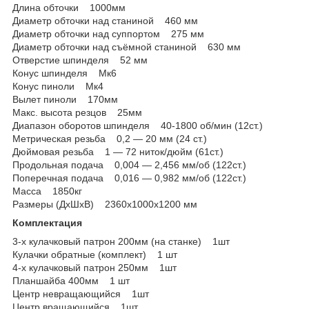
Длина обточки 1000мм
Диаметр обточки над станиной 460 мм
Диаметр обточки над суппортом 275 мм
Диаметр обточки над съёмной станиной 630 мм
Отверстие шпинделя 52 мм
Конус шпинделя Мк6
Конус пиноли Мк4
Вылет пиноли 170мм
Макс. высота резцов 25мм
Диапазон оборотов шпинделя 40-1800 об/мин (12ст.)
Метрическая резьба 0,2 — 20 мм (24 ст.)
Дюймовая резьба 1 — 72 ниток/дюйм (61ст.)
Продольная подача 0,004 — 2,456 мм/об (122cт.)
Поперечная подача 0,016 — 0,982 мм/об (122ст.)
Масса 1850кг
Размеры (ДхШхВ) 2360х1000х1200 мм
Комплектация
3-х кулачковый патрон 200мм (на станке) 1шт
Кулачки обратные (комплект) 1 шт
4-х кулачковый патрон 250мм 1шт
Планшайба 400мм 1 шт
Центр невращающийся 1шт
Центр вращающийся 1шт