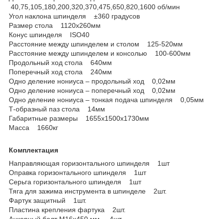
40,75,105,180,200,320,370,475,650,820,1600 об/мин
Угол наклона шпинделя ±360 градусов
Размер стола 1120х260мм
Конус шпинделя ISO40
Расстояние между шпинделем и столом 125-520мм
Расстояние между шпинделем и консолью 100-600мм
Продольный ход стола 640мм
Поперечный ход стола 240мм
Одно деление нониуса – продольный ход 0,02мм
Одно деление нониуса – поперечный ход 0,02мм
Одно деление нониуса – тонкая подача шпинделя 0,05мм
Т-образный паз стола 14мм
Габаритные размеры 1655х1500х1730мм
Масса 1660кг
Комплектация
Направляющая горизонтального шпинделя 1шт
Оправка горизонтального шпинделя 1шт
Серьга горизонтального шпинделя 1шт
Тяга для зажима инструмента в шпинделе 2шт.
Фартук защитный 1шт.
Пластина крепления фартука 2шт.
Анкерный болт М16x450 мм. 4шт.