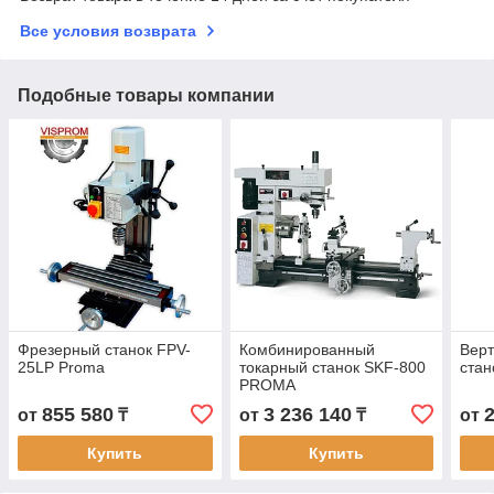
Все условия возврата
Подобные товары компании
Фрезерный станок FPV-
Комбинированный
Вер
25LP Proma
токарный станок SKF-800
стан
PROMA
855 580
3 236 140
от
₸
от
₸
от
Купить
Купить