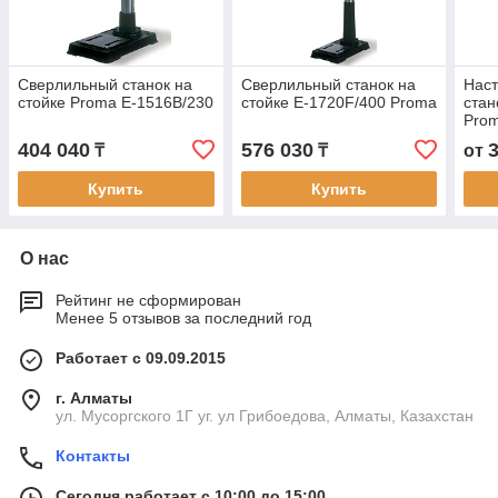
Сверлильный станок на
Сверлильный станок на
Нас
стойке Proma E-1516B/230
стойке E-1720F/400 Proma
стан
Pro
404 040
576 030
₸
₸
от
Купить
Купить
О нас
Рейтинг не сформирован
Менее 5 отзывов за последний год
Работает с 09.09.2015
г. Алматы
ул. Мусоргского 1Г уг. ул Грибоедова, Алматы, Казахстан
Контакты
Сегодня работает с 10:00 до 15:00