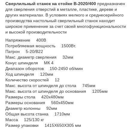
Сверлильный станок на стойке В-2020/400
предназначен
для сверления отверстий в металле, пластике, дереве и
других материалах. В условиях мелкого и среднесерийного
производства настольный сверлильный станок находит
широкое применение за счет своей многофункциональности
и высокой производительности
Напряжение 400В
Потребляемая мощность 1500Вт.
Патрон 5-20/B22
Макс. диаметр сверления 32мм
Конус шпинделя МК 4
Диапазон оборотов 150-2450 об/мин
Ход шпинделя 120мм
Количество скоростей 12
Макс. высота от шпинделя до стола 745мм
Макс. высота от шпинделя до основания 1205мм
Размеры стола 420х480мм
Размеры основания 560х450мм
Диаметр колонны 92мм
Общая высота станка 1710мм
Масса 125/130 кг
Размер упаковки 1415X650X305 мм