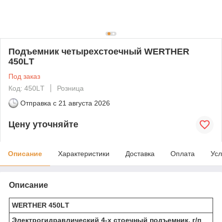
Подъемник четырехстоечный WERTHER
450LТ
Под заказ
Код: 450LТ
Розница
Отправка с
21 августа 2026
Цену уточняйте
Описание
Характеристики
Доставка
Оплата
Усл
Описание
WERTHER 450LТ
Электрогидравлический 4-х стоечный подъемник, г/п