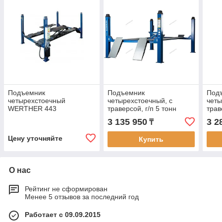
Подъемник
Подъемник
Под
четырехстоечный
четырехстоечный, c
четы
WERTHER 443
траверсой, г/п 5 тонн
трав
разв
3 135 950
3 2
₸
сер
Цену уточняйте
Купить
О нас
Рейтинг не сформирован
Менее 5 отзывов за последний год
Работает с 09.09.2015