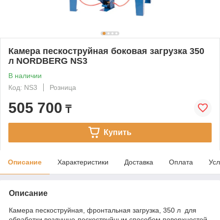
Камера пескоструйная боковая загрузка 350
л NORDBERG NS3
В наличии
Код: NS3
Розница
505 700
₸
Купить
Описание
Характеристики
Доставка
Оплата
Усл
Описание
Камера пескоструйная, фронтальная загрузка, 350 л для
обработки воздушно-пескоструйным способом поверхностей