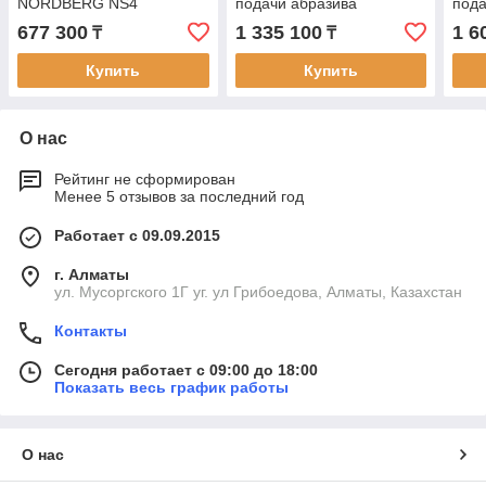
NORDBERG NS4
подачи абразива
пода
цик
677 300
1 335 100
1 6
₸
₸
Купить
Купить
О нас
Рейтинг не сформирован
Менее 5 отзывов за последний год
Работает с 09.09.2015
г. Алматы
ул. Мусоргского 1Г уг. ул Грибоедова, Алматы, Казахстан
Контакты
Сегодня работает с 09:00 до 18:00
Показать весь график работы
О нас