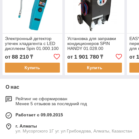
Электронный детектор
Установка для заправки
EAS
утечек хладагента с LED
кондиционеров SPIN
пере
дисплеем Spin 01.000.100
HANDY 01.028.00
для 
(Италия)
(Италия)
конд
88 210
1 901 780
от
₸
от
₸
от
01.0
Купить
Купить
О нас
Рейтинг не сформирован
Менее 5 отзывов за последний год
Работает с 09.09.2015
г. Алматы
ул. Мусоргского 1Г уг. ул Грибоедова, Алматы, Казахстан