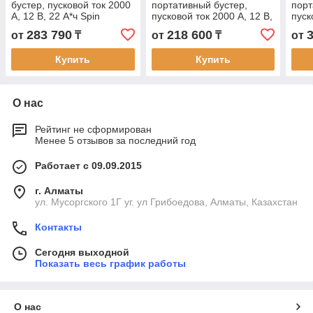
бустер, пусковой ток 2000
портативный бустер,
порт
А, 12 B, 22 А*ч Spin
пусковой ток 2000 А, 12 В,
пуск
03.015.00 (Италия)
22 А*ч Spin 03.015.03
А, 1
283 790
218 600
от
₸
от
₸
от
(Италия)
03.0
Купить
Купить
О нас
Рейтинг не сформирован
Менее 5 отзывов за последний год
Работает с 09.09.2015
г. Алматы
ул. Мусоргского 1Г уг. ул Грибоедова, Алматы, Казахстан
Контакты
Сегодня выходной
Показать весь график работы
О нас