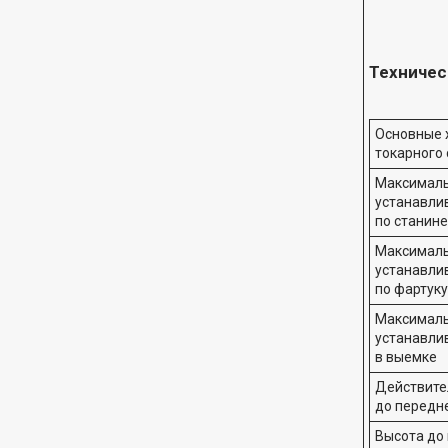
Техничес
Основные 
токарного 
Максимал
устанавли
по станине
Максимал
устанавли
по фартуку
Максимал
устанавли
в выемке
Действите
до передн
Высота до