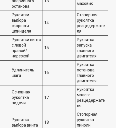
аварийного
13
маховик
останова
Рукоятки
Стопорная
выбора
рукоятка
14
скорости
резцедержате
шпинделя
ля
Рукоятки винта
Рукоятка
с левой
запуска
15
правой/
главного
нарезкой
двигателя
Рукоятка
Удлинитель
останова
16
шага
главного
двигателя
Рукоятка
Основная
малого
рукоятка
17
резцедержате
подачи
ля
Стопорная
Рукоятка
рукоятка
18
выбора винта
пиноли