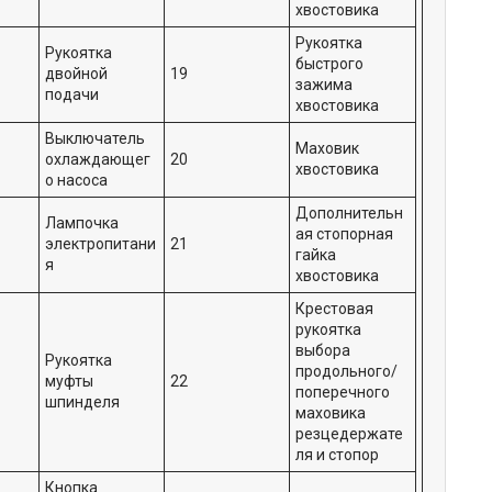
хвостовика
Рукоятка
Рукоятка
быстрого
двойной
19
зажима
подачи
хвостовика
Выключатель
Маховик
охлаждающег
20
хвостовика
о насоса
Дополнительн
Лампочка
ая стопорная
электропитани
21
гайка
я
хвостовика
Крестовая
рукоятка
выбора
Рукоятка
продольного/
муфты
22
поперечного
шпинделя
маховика
резцедержате
ля и стопор
Кнопка