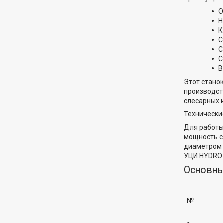
О
Н
К
С
С
С
В
Этот стано
производст
слесарных 
Технически
Для работы
мощность с
диаметром 
УЦИ HYDRO –
Основны
№