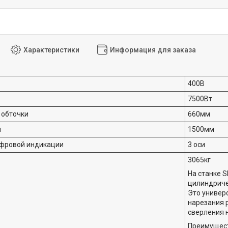
Характеристики
Информация для заказа
400В
7500Вт
 обточки
660мм
и
1500мм
ифровой индикации
3 оси
3065кг
На станке 
цилиндриче
Это универ
нарезания р
сверления 
Преимущест