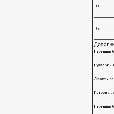
11
12
Дополни
Передняя 
Суппорт и 
Люнет и р
Патрон и в
Передняя б