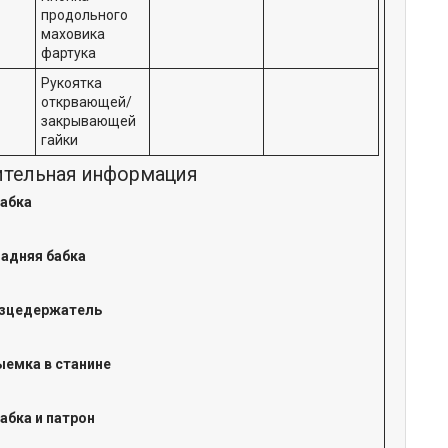
продольного
маховика
фартука
Рукоятка
открвающей/
закрывающей
гайки
тельная информация
бабка
задняя бабка
езцедержатель
ыемка в станине
абка и патрон