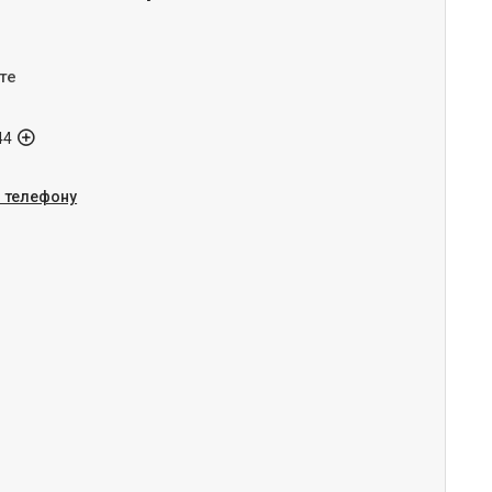
те
44
о телефону