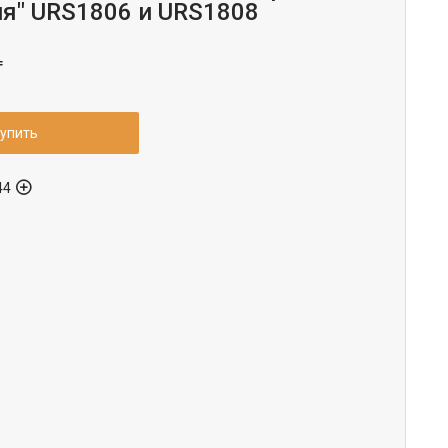
я" URS1806 и URS1808
₸
упить
44