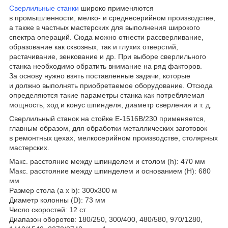
Сверлильные станки
широко применяются
в промышленности, мелко- и среднесерийном производстве,
а также в частных мастерских для выполнения широкого
спектра операций. Сюда можно отнести рассверливание,
образование как сквозных, так и глухих отверстий,
растачивание, зенкование и др. При выборе сверлильного
станка необходимо обратить внимание на ряд факторов.
За основу нужно взять поставленные задачи, которые
и должно выполнять приобретаемое оборудование. Отсюда
определяются такие параметры станка как потребляемая
мощность, ход и конус шпинделя, диаметр сверления и т. д.
Сверлильный станок на стойке Е-1516В/230 применяется,
главным образом, для обработки металлических заготовок
в ремонтных цехах, мелкосерийном производстве, столярных
мастерских.
Макс. расстояние между шпинделем и столом (h): 470 мм
Макс. расстояние между шпинделем и основанием (H): 680
мм
Размер стола (a x b): 300x300 м
Диаметр колонны (D): 73 мм
Число скоростей: 12 ст.
Диапазон оборотов: 180/250, 300/400, 480/580, 970/1280,