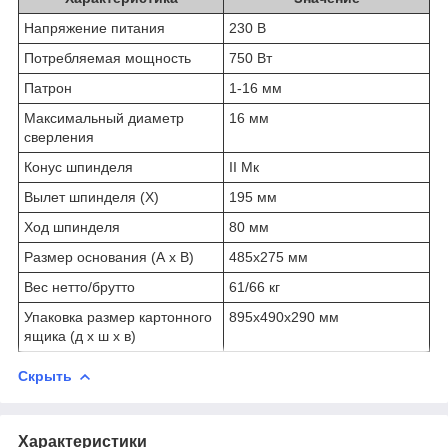
Напряжение питания
230 В
Потребляемая мощность
750 Вт
Патрон
1-16 мм
Максимальный диаметр
16 мм
сверления
Конус шпинделя
II Мк
Вылет шпинделя (X)
195 мм
Ход шпинделя
80 мм
Размер основания (A x B)
485x275 мм
Вес нетто/брутто
61/66 кг
Упаковка размер картонного
895x490x290 мм
ящика (д x ш x в)
Скрыть
Характеристики