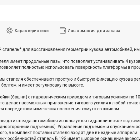
Характеристики
Информация для заказа
 стапель* для восстановления геометрии кузова автомобилей, 
еля имеет продольные пазы, что позволяет устанавливать 4 кузо
позволяет полностью использовать поверхность платформы в проц
мы стапеля обеспечивают простую и быструю фиксацию кузова ре
 болтом, и имеет регулировку по высоте.
ойки (башни) с гидравлическим приводом и тяговым усилием по 1
что делает возможным приложение тягового усилия к любой точке
ся посредством изменения положения хомута со шкивом.
аезда и съезда автомобиля используется гидравлическое подъем
односторонний подъемник). Управление подъемом и опусканием 
того, в комплект поставки стапеля входят две въездные аппарели.
ых особенностей стапель B 19G имеет широкое оснащение аксесс