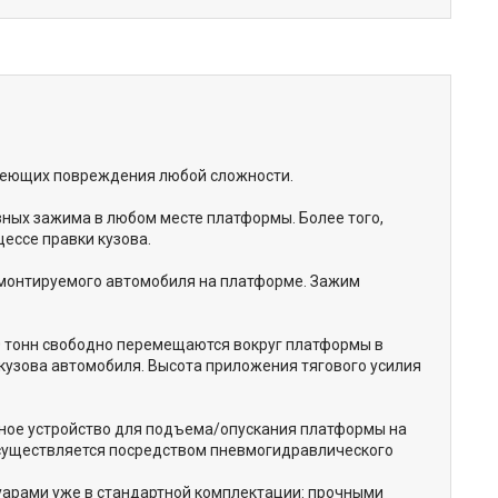
имеющих повреждения любой сложности.
вных зажима в любом месте платформы. Более того,
ессе правки кузова.
монтируемого автомобиля на платформе. Зажим
0 тонн свободно перемещаются вокруг платформы в
 кузова автомобиля. Высота приложения тягового усилия
ное устройство для подъема/опускания платформы на
осуществляется посредством пневмогидравлического
уарами уже в стандартной комплектации: прочными