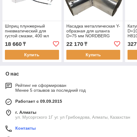
Шприц плунжерный
Насадка металлическая Y-
Кату
пневматический для
образная для шланга
D=1
густой смазки, 400 мл
D=75 мм NORDBERG
H81
NORDBERG NO3400
AT75
18 660
22 170
327
₸
₸
Купить
Купить
О нас
Рейтинг не сформирован
Менее 5 отзывов за последний год
Работает с 09.09.2015
г. Алматы
ул. Мусоргского 1Г уг. ул Грибоедова, Алматы, Казахстан
Контакты