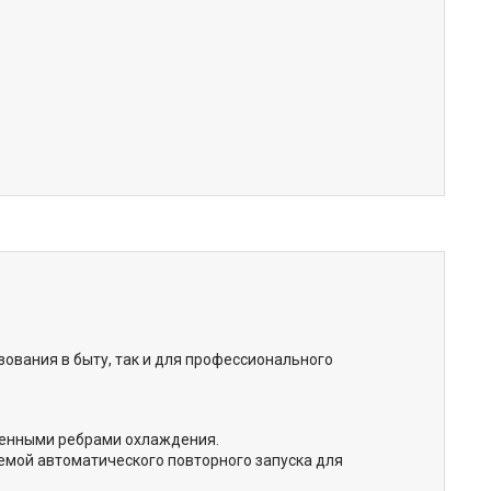
ования в быту, так и для профессионального
ченными ребрами охлаждения.
емой автоматического повторного запуска для