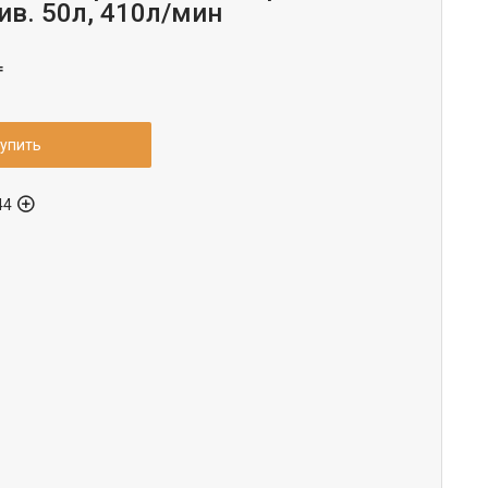
ив. 50л, 410л/мин
₸
упить
44