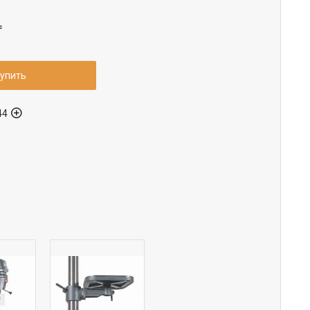
₸
упить
44