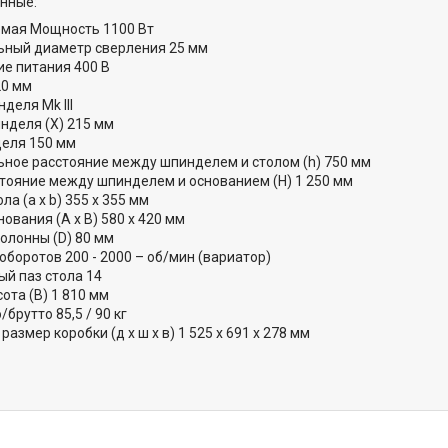
нные:
мая Мощность 1100 Вт
ный диаметр сверления 25 мм
е питания 400 В
20 мм
деля Mk III
нделя (X) 215 мм
еля 150 мм
ное расстояние между шпинделем и столом (h) 750 мм
стояние между шпинделем и основанием (H) 1 250 мм
ла (a x b) 355 x 355 мм
ования (A x B) 580 x 420 мм
олонны (D) 80 мм
оборотов 200 - 2000 – об/мин (вариатор)
ый паз стола 14
ота (В) 1 810 мм
/брутто 85,5 / 90 кг
 размер коробки (д x ш x в) 1 525 х 691 х 278 мм