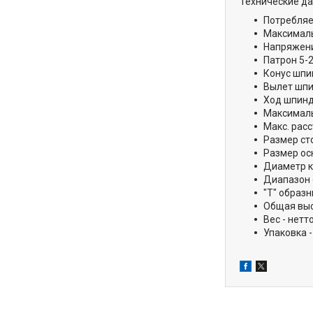
Технические да
Потребляе
Максималь
Напряжени
Патрон 5-
Конус шпин
Вылет шпи
Ход шпинд
Максималь
Макс. рас
Размер сто
Размер осн
Диаметр к
Диапазон 
"Т" образн
Общая выс
Вес - нетто
Упаковка -