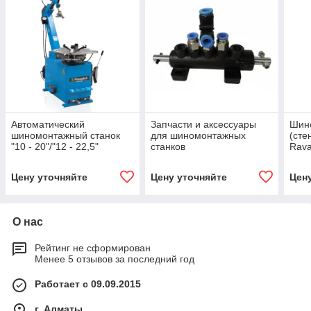
Автоматический
Запчасти и аксессуары
Шин
шиномонтажный станок
для шиномонтажных
(сте
"10 - 20"/"12 - 22,5"
станков
Rava
Ravaglioli (Италия)
Цену уточняйте
Цену уточняйте
Цен
О нас
Рейтинг не сформирован
Менее 5 отзывов за последний год
Работает с 09.09.2015
г. Алматы