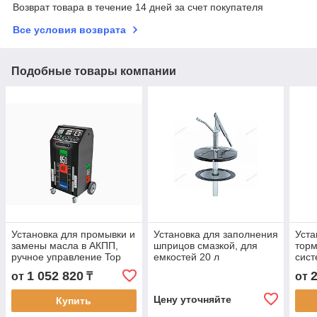
Возврат товара в течение 14 дней за счет покупателя
Все условия возврата
Подобные товары компании
Установка для промывки и
Установка для заполнения
Уста
замены масла в АКПП,
шприцов смазкой, для
торм
ручное управление Top
емкостей 20 л
сист
Auto
л. 
1 052 820
от
₸
от
Цену уточняйте
Купить