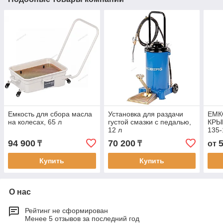
Емкость для сбора масла
Установка для раздачи
ЕМК
на колесах, 65 л
густой смазки с педалью,
КРЫ
12 л
135-
94 900
70 200
₸
₸
от
Купить
Купить
О нас
Рейтинг не сформирован
Менее 5 отзывов за последний год