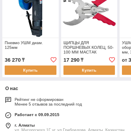
Пневмо УШМ диам.
ЩИПЦЫ ДЛЯ
УШМ 
125мм
ПОРШНЕВЫХ КОЛЕЦ, 50-
обор
100 ММ МАСТАК
мм, 
105
36 270
17 290
₸
₸
от
NE2
Купить
Купить
О нас
Рейтинг не сформирован
Менее 5 отзывов за последний год
Работает с 09.09.2015
г. Алматы
ул. Мусоргского 1Г уг. ул Грибоедова, Алматы, Казахстан