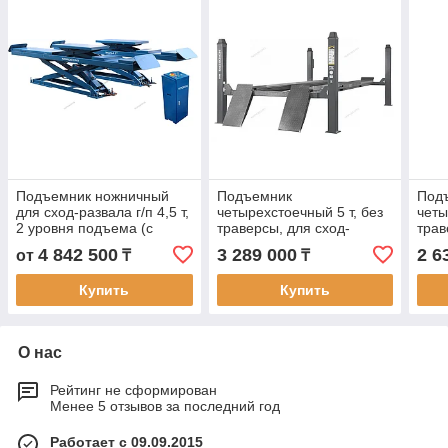
Подъемник ножничный
Подъемник
Под
для сход-развала г/п 4,5 т,
четырехстоечный 5 т, без
четы
2 уровня подъема (с
траверсы, для сход-
трав
аварийным опусканием)
развала, электростопоры,
разв
4 842 500
3 289 000
2 6
от
₸
₸
серый
снят
Купить
Купить
О нас
Рейтинг не сформирован
Менее 5 отзывов за последний год
Работает с 09.09.2015