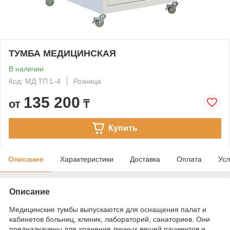
ТУМБА МЕДИЦИНСКАЯ
В наличии
Код: МД ТП L-4
Розница
135 200
от
₸
Купить
Описание
Характеристики
Доставка
Оплата
Усл
Описание
Медицинские тумбы выпускаются для оснащения палат и
кабинетов больниц, клиник, лабораторий, санаториев. Они
предназначены для хранения личных вещей пациентов и