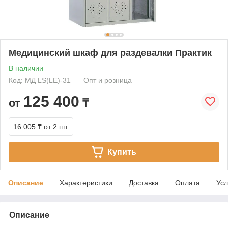
Медицинский шкаф для раздевалки Практик
В наличии
Код: МД LS(LE)-31
Опт и розница
125 400
от
₸
16 005 ₸
от 2 шт.
Купить
Описание
Характеристики
Доставка
Оплата
Усл
Описание