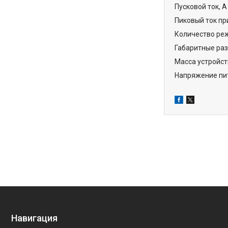
Пусковой ток, А
Пиковый ток при
Количество реж
Габаритные раз
Масса устройств
Напряжение пит
Навигация