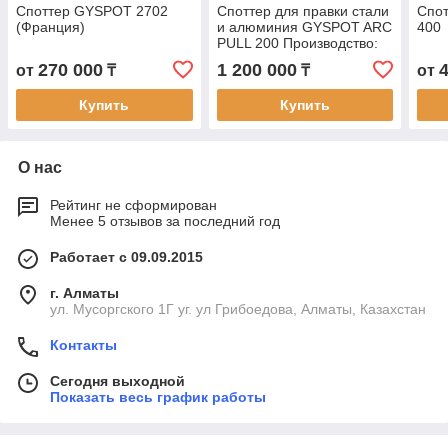
Споттер GYSPOT 2702
Споттер для правки стали
Спо
(Франция)
и алюминия GYSPOT ARC
400
PULL 200 Производство:
Франция
270 000
1 200 000
от
₸
₸
от
Купить
Купить
О нас
Рейтинг не сформирован
Менее 5 отзывов за последний год
Работает с 09.09.2015
г. Алматы
ул. Мусоргского 1Г уг. ул Грибоедова, Алматы, Казахстан
Контакты
Сегодня выходной
Показать весь график работы