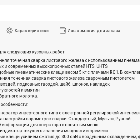
Характеристики
Информация для заказа
ля следующих кузовных работ:
нняя точечная сварка листового железа с использованием пневма
х и современных высокопрочных сталей HTS, UHTS
удобные пневматические клещи весом 5 кг с плечами
RC1
. В компл
нняя точечная сварка листового железа сварочным пистолетом
гвоздей, подковных гвоздей, шайб, шпонок, накладок
пуклостей и вмятин
братного молотка.
особенности:
енератор инверторного типа с электронной регулировкой интенси
а настройки параметров сварки: Стандартный, Мульти, Ручной
й информации для оператора с понятным меню
индикатор текущего значения мощности и времени
ые клещи усилием сжатия до 300 daN с воздушным охлаждением, 