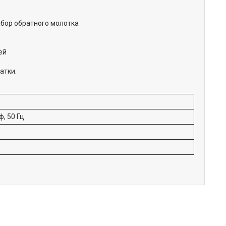
абор обратного молотка
ей
атки.
ф, 50 Гц