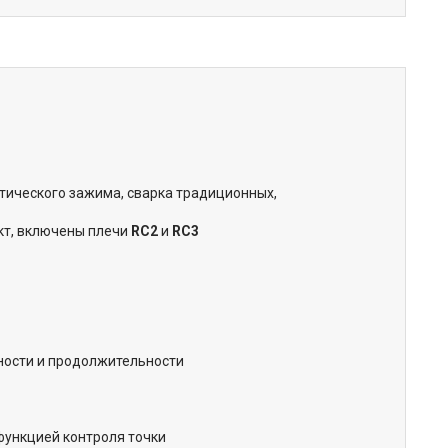
тического зажима, сварка традиционных,
ект, включены плечи
RC2
и
RC3
вности и продолжительности
функцией контроля точки