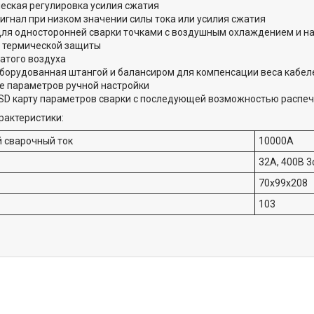
еская регулировка усилия сжатия
сигнал при низком значении силы тока или усилия сжатия
для односторонней сварки точками с воздушным охлаждением и н
 термической защиты
атого воздуха
оборудованная штангой и балансиром для компенсации веса кабел
е параметров ручной настройки
 SD карту параметров сварки с последующей возможностью распеч
рактеристики:
 сварочный ток
10000A
32А, 400В 3
70x99x208
103