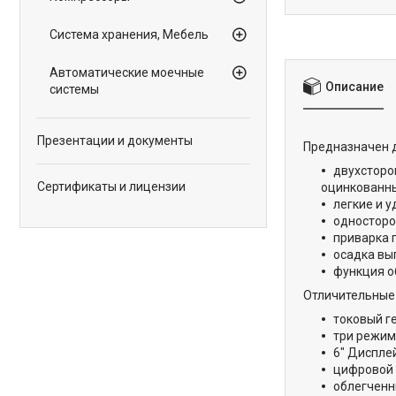
Система хранения, Мебель
Автоматические моечные
Описание
системы
Презентации и документы
Предназначен д
двухсторо
Сертификаты и лицензии
оцинкованны
легкие и 
односторо
приварка 
осадка вы
функция о
Отличительные 
токовый г
три режим
6" Диспле
цифровой 
облегченн