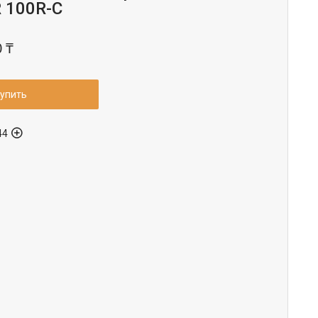
 100R-С
0 ₸
упить
44