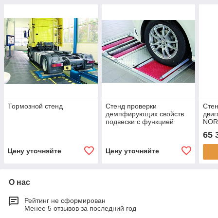
Тормозной стенд
Стенд проверки
Стен
демпфирующих свойств
двиг
подвески с функцией
NOR
осевых весов
65 
Цену уточняйте
Цену уточняйте
О нас
Рейтинг не сформирован
Менее 5 отзывов за последний год