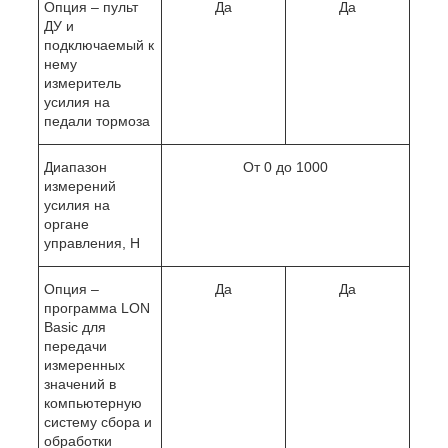
Опция – пульт
Да
Да
ДУ и
подключаемый к
нему
измеритель
усилия на
педали тормоза
Диапазон
От 0 до 1000
измерений
усилия на
органе
управления, Н
Опция –
Да
Да
программа LON
Basic для
передачи
измеренных
значений в
компьютерную
систему сбора и
обработки