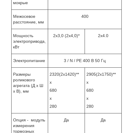
мокрые
Межосевое
400
расстояние, мм
Мощность
2х3,0 (2х4,0)*
2х4.0
электропривода,
кВт
Электропитание
3 / N / PE 400 В 50 Гц
Размеры
2320(2х1420)**
2905(2х1750)**
роликового
х
х
агрегата (Д x Ш
680
680
x В), мм
х
х
280
280
Опция - модуль
Да
Да
измерения
тормозных