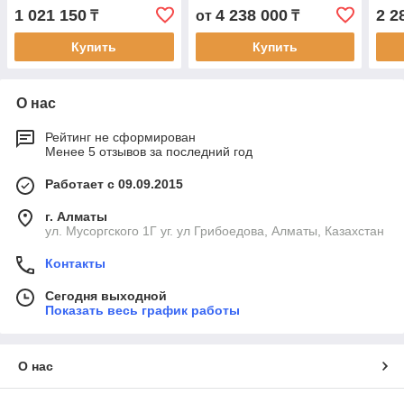
380 В
авто
1 021 150
4 238 000
2 2
₸
от
₸
Купить
Купить
О нас
Рейтинг не сформирован
Менее 5 отзывов за последний год
Работает с 09.09.2015
г. Алматы
ул. Мусоргского 1Г уг. ул Грибоедова, Алматы, Казахстан
Контакты
Сегодня выходной
Показать весь график работы
О нас