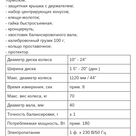
- защитная крышка с держателем;
- набор центрирующих конусов;
- клещи-молоток;
- гайка быстросъемная;
- кронциркуль;
- хвостовик балансировочного вала;
- калибровочный грузик 100 г;
- кольцо проставочное;
- протектор.
Диаметр диска колеса
10" - 24"
Ширина диска
1.5" - 20" (дин.)
Макс. диаметр колеса
1120 мм / 44"
Время измерения, сек
прим. 8
Макс. вес колеса, кг
70
Диаметр вала, мм
40
Точность балансировки, г
± 1
Потребляемая мощность, Вт
прим. 180
Электропитание
1 ф. х 230 В/50 Гц