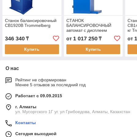
Станок балансировочный
СТАНОК
Стан
CB1920B Trommelberg
БАЛАНСИРОВОЧНЫЙ
CB14
автомат с дисплеем
кг T
NORDBERG
346 340
1 017 250
₸
от
₸
от
Купить
Купить
О нас
Рейтинг не сформирован
Менее 5 отзывов за последний год
Работает с 09.09.2015
г. Алматы
ул. Мусоргского 1Г уг. ул Грибоедова, Алматы, Казахстан
Контакты
Сегодня выходной