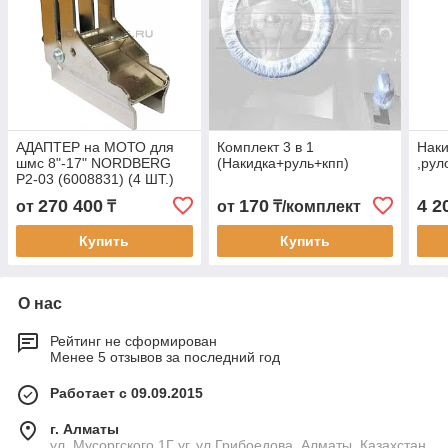
АДАПТЕР на МОТО для
Комплект 3 в 1
Наки
шмс 8"-17" NORDBERG
(Накидка+руль+кпп)
,рул
P2-03 (6008831) (4 ШТ.)
270 400
170
4 2
от
₸
от
₸/комплект
Купить
Купить
О нас
Рейтинг не сформирован
Менее 5 отзывов за последний год
Работает с 09.09.2015
г. Алматы
ул. Мусоргского 1Г уг. ул Грибоедова, Алматы, Казахстан