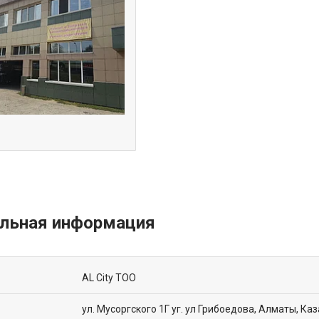
AL City ТОО
ул. Мусоргского 1Г уг. ул Грибоедова, Алматы, Ка