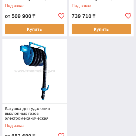
шлангом 100 мм х 10 м)
шлангом 100 мм х 10 м)
Под заказ
Под заказ
509 900
739 710
от
₸
₸
Купить
Купить
Катушка для удаления
выхлопных газов
электромеханическая
Trommelberg HR70 (шланг 8
Под заказ
м х Ø102 мм)