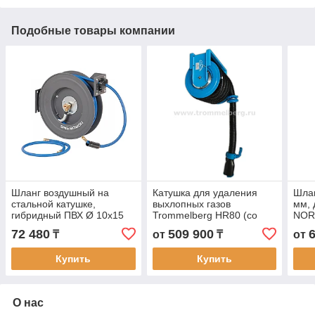
Подобные товары компании
Шланг воздушный на
Катушка для удаления
Шлан
стальной катушке,
выхлопных газов
мм, 
гибридный ПВХ Ø 10х15
Trommelberg HR80 (со
NOR
мм, 20 м
шлангом 100 мм х 10 м)
72 480
509 900
₸
от
₸
от
Купить
Купить
О нас